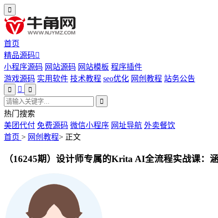
首页
精品源码
小程序源码
网站源码
网站模板
程序插件
游戏源码
实用软件
技术教程
seo优化
网创教程
站务公告
热门搜索
美团代付
免费源码
微信小程序
网址导航
外卖餐饮
首页
>
网创教程
>
正文
（16245期）设计师专属的Krita AI全流程实战课：