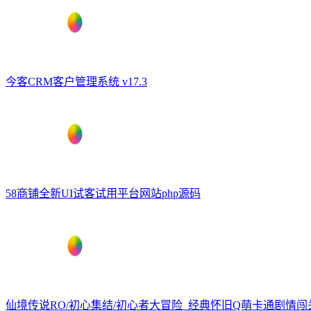
今客CRM客户管理系统 v17.3
58商铺全新UI试客试用平台网站php源码
仙境传说RO/初心集结/初心者大冒险_经典怀旧Q萌卡通剧情闯