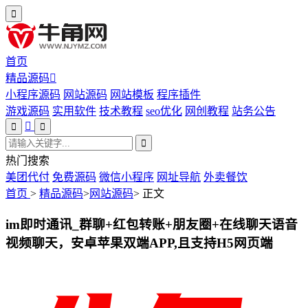
首页
精品源码
小程序源码
网站源码
网站模板
程序插件
游戏源码
实用软件
技术教程
seo优化
网创教程
站务公告
热门搜索
美团代付
免费源码
微信小程序
网址导航
外卖餐饮
首页
>
精品源码
>
网站源码
>
正文
im即时通讯_群聊+红包转账+朋友圈+在线聊天语音
视频聊天，安卓苹果双端APP,且支持H5网页端