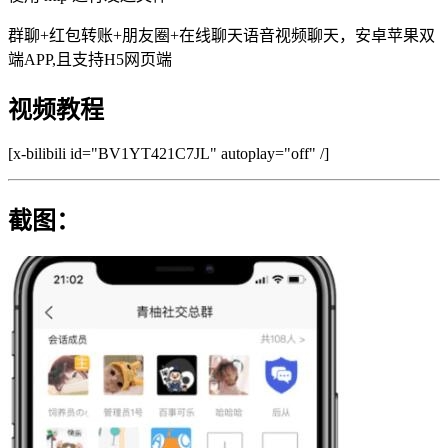
群聊+红包转账+朋友圈+在线聊天语音视频聊天，安卓苹果双
端APP,且支持H5网页端
视频教程
[x-bilibili id="BV1YT421C7JL" autoplay="off" /]
截图：