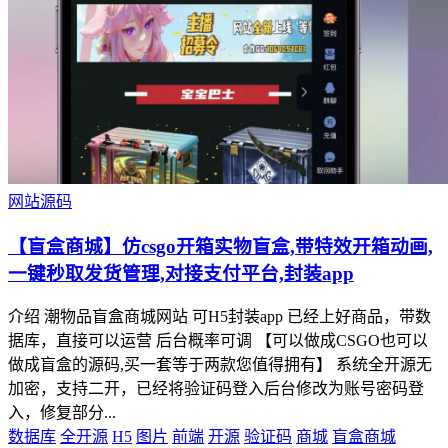
网站源码
【盲盒商城】仿csgo开箱实物盲盒,带特效开箱动画,
一键秒取发货管理,对接支付平台,封装app
介绍 潮物品盲盒商城网站 可H5封装app 已经上好商品，带数
据库，直接可以运营 后台概率可调 【可以做成CSGO也可以
做成盲盒的源码,买一套等于两款您值得拥有】 系统全开源无
加密，支持二开，已经将验证码登入后台修改为账号密码登
入，修复部分...
数据库
全开源
H5
图片
前端
开源
验证码
商城
盲盒商城