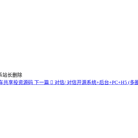
系站长删除
单车共享投资源码
下一篇
对信/ 对信开源系统+后台+PC+H5 (多圈