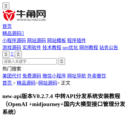
首页
精品源码
小程序源码
网站源码
网站模板
程序插件
游戏源码
实用软件
技术教程
seo优化
网创教程
站务公告
热门搜索
美团代付
免费源码
微信小程序
网址导航
外卖餐饮
首页
>
精品源码
>
网站源码
>
正文
new-api版本V0.2.7.4 中转API分发系统安装教程
（OpenAI +midjourney+国内大模型接口管理分发
系统）