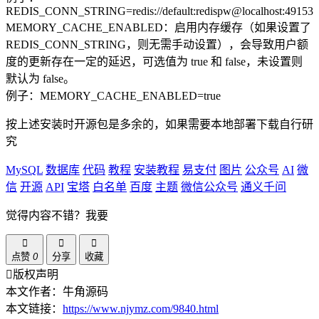
REDIS_CONN_STRING=redis://default:redispw@localhost:49153
MEMORY_CACHE_ENABLED：启用内存缓存（如果设置了
REDIS_CONN_STRING，则无需手动设置），会导致用户额
度的更新存在一定的延迟，可选值为 true 和 false，未设置则
默认为 false。
例子：MEMORY_CACHE_ENABLED=true
按上述安装时开源包是多余的，如果需要本地部署下载自行研
究
MySQL
数据库
代码
教程
安装教程
易支付
图片
公众号
AI
微
信
开源
API
宝塔
白名单
百度
主题
微信公众号
通义千问
觉得内容不错？我要
点赞
0
分享
收藏
版权声明
本文作者：牛角源码
本文链接：
https://www.njymz.com/9840.html