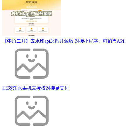
【牛角二开】去水印api总站开源版,对接小程序，可销售API
H5欢乐水果机去授权对接易支付