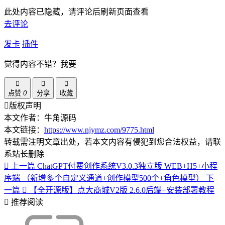
此处内容已隐藏，请评论后刷新页面查看
去评论
发卡
插件
觉得内容不错？我要
点赞
0
分享
收藏
版权声明
本文作者：牛角源码
本文链接：
https://www.njymz.com/9775.html
转载需注明文章出处，若本文内容有侵犯到您合法权益，请联
系站长删除
上一篇
ChatGPT付费创作系统V3.0.3独立版 WEB+H5+小程
序端 （新增多个自定义通道+创作模型500个+角色模型）
下
一篇
【全开源版】点大商城V2版 2.6.0后端+安装部署教程
推荐阅读