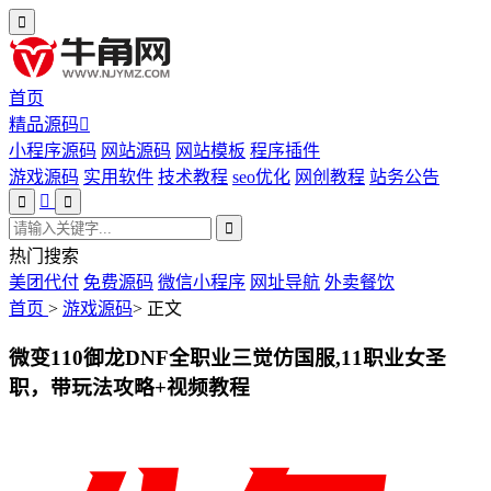
首页
精品源码
小程序源码
网站源码
网站模板
程序插件
游戏源码
实用软件
技术教程
seo优化
网创教程
站务公告
热门搜索
美团代付
免费源码
微信小程序
网址导航
外卖餐饮
首页
>
游戏源码
>
正文
微变110御龙DNF全职业三觉仿国服,11职业女圣
职，带玩法攻略+视频教程