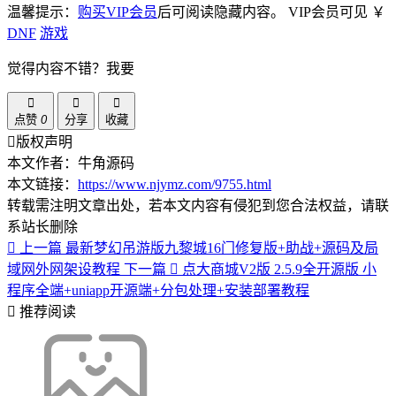
温馨提示：
购买VIP会员
后可阅读隐藏内容。
VIP会员可见
￥
DNF
游戏
觉得内容不错？我要
点赞
0
分享
收藏
版权声明
本文作者：牛角源码
本文链接：
https://www.njymz.com/9755.html
转载需注明文章出处，若本文内容有侵犯到您合法权益，请联
系站长删除
上一篇
最新梦幻吊游版九黎城16门修复版+助战+源码及局
域网外网架设教程
下一篇
点大商城V2版 2.5.9全开源版 小
程序全端+uniapp开源端+分包处理+安装部署教程
推荐阅读