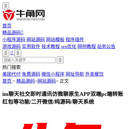
首页
精品源码
小程序源码
网站源码
网站模板
程序插件
游戏源码
实用软件
技术教程
seo优化
网创教程
站务公告
热门搜索
美团代付
免费源码
微信小程序
网址导航
外卖餐饮
首页
>
精品源码
>
网站源码
>
正文
im聊天社交即时通讯仿微聊原生APP双端pc端转账
红包等功能/二开微信/纯源码/聊天系统