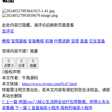
截图
此处内容已隐藏，请评论后刷新页面查看
去评论
教程
宝塔面板
安装教程
前端
付费进群
宝塔
盲盒
交友盲盒
觉得内容不错？我要
点赞
0
分享
收藏
版权声明
本文作者：牛角源码
本文链接：
https://www.njymz.com/9147.html
转载需注明文章出处，若本文内容有侵犯到您合法权益，请联
系站长删除
上一篇
帝国cms7.5核心生活网全站打包带数据，附带火车头
采集器
下一篇
盲盒抽奖小程序 吸粉的抽奖小程序