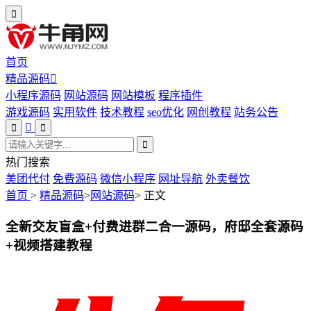
首页
精品源码
小程序源码
网站源码
网站模板
程序插件
游戏源码
实用软件
技术教程
seo优化
网创教程
站务公告
热门搜索
美团代付
免费源码
微信小程序
网址导航
外卖餐饮
首页
>
精品源码
>
网站源码
>
正文
全新交友盲盒+付费进群二合一源码，府邸全套源码
+视频搭建教程