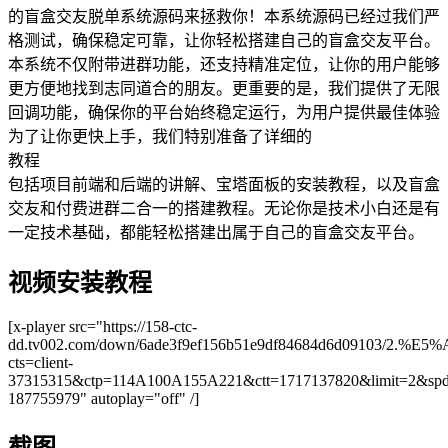
的盲盒交友脱单系统源码来拯救你！本系统源码已经过我们严
格测试，确保稳定可靠，让你轻松搭建自己的盲盒交友平台。
本系统不仅附带进群功能，还支持精准定位，让你的用户能够
更方便地找到志同道合的朋友。更重要的是，我们提供了无限
回调功能，确保你的平台始终稳定运行，为用户提供最佳体验
为了让你更快上手，我们特别准备了详细的
教程
包括项目前端和后端的讲解、宝塔面板的安装教程，以及盲盒
交友和付费进群二合一的搭建教程。无论你是技术小白还是有
一定技术基础，都能轻松搭建出属于自己的盲盒交友平台。
视频安装教程
[x-player src="https://158-ctc-
dd.tv002.com/down/6ade3f9ef156b51e9df84684d6d0910
cts=client-
37315315&ctp=114A100A155A221&ctt=1717137820&limit=2&spd=
187755979" autoplay="off" /]