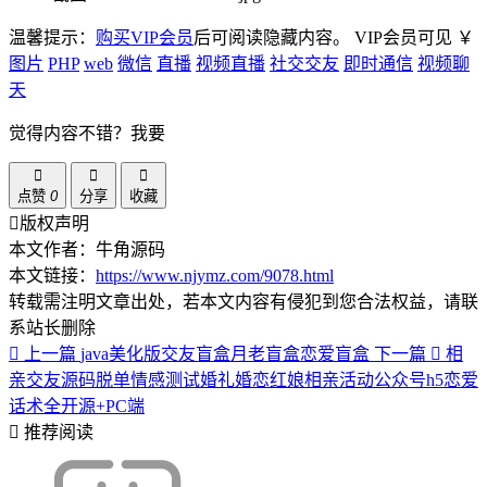
温馨提示：
购买VIP会员
后可阅读隐藏内容。
VIP会员可见
￥
图片
PHP
web
微信
直播
视频直播
社交交友
即时通信
视频聊
天
觉得内容不错？我要
点赞
0
分享
收藏
版权声明
本文作者：牛角源码
本文链接：
https://www.njymz.com/9078.html
转载需注明文章出处，若本文内容有侵犯到您合法权益，请联
系站长删除
上一篇
java美化版交友盲盒月老盲盒恋爱盲盒
下一篇
相
亲交友源码脱单情感测试婚礼婚恋红娘相亲活动公众号h5恋爱
话术全开源+PC端
推荐阅读