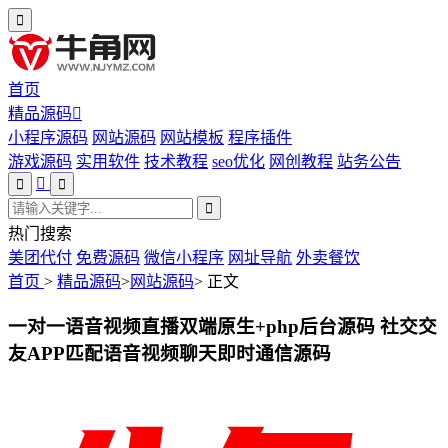
首页
精品源码
小程序源码
网站源码
网站模板
程序插件
游戏源码
实用软件
技术教程
seo优化
网创教程
站务公告
热门搜索
美团代付
免费源码
微信小程序
网址导航
外卖餐饮
首页
>
精品源码
>
网站源码
>
正文
一对一语音视频直播双端原生+php后台源码 社交交
友APP匹配语音视频聊天即时通信源码