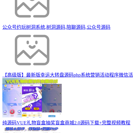
公众号约玩树洞系统,树洞源码,陪聊源码,公众号源码
【高级版】最新版幸运大转盘源码php系统营销活动程序微信
纯源码VUE礼物盲盒抽奖盲盒商城2.0源码下载+完整视频教程