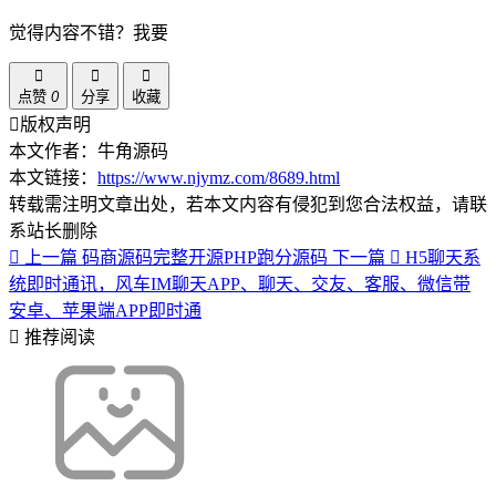
觉得内容不错？我要
点赞
0
分享
收藏
版权声明
本文作者：牛角源码
本文链接：
https://www.njymz.com/8689.html
转载需注明文章出处，若本文内容有侵犯到您合法权益，请联
系站长删除
上一篇
码商源码完整开源PHP跑分源码
下一篇
H5聊天系
统即时通讯，风车IM聊天APP、聊天、交友、客服、微信带
安卓、苹果端APP即时通
推荐阅读