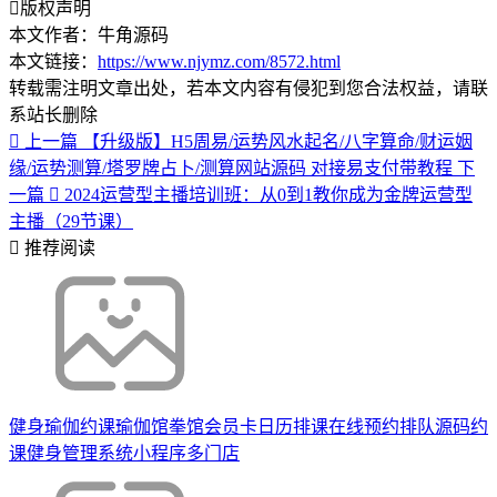
版权声明
本文作者：牛角源码
本文链接：
https://www.njymz.com/8572.html
转载需注明文章出处，若本文内容有侵犯到您合法权益，请联
系站长删除
上一篇
【升级版】H5周易/运势风水起名/八字算命/财运姻
缘/运势测算/塔罗牌占卜/测算网站源码 对接易支付带教程
下
一篇
2024运营型主播培训班：从0到1教你成为金牌运营型
主播（29节课）
推荐阅读
健身瑜伽约课瑜伽馆拳馆会员卡日历排课在线预约排队源码约
课健身管理系统小程序多门店