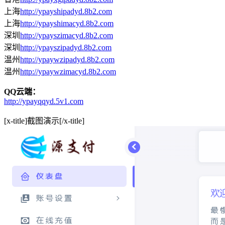
上海
http://ypayshipadyd.8b2.com
上海
http://ypayshimacyd.8b2.com
深圳
http://ypayszimacyd.8b2.com
深圳
http://ypayszipadyd.8b2.com
温州
http://ypaywzipadyd.8b2.com
温州
http://ypaywzimacyd.8b2.com
QQ云端：
http://ypayqqyd.5v1.com
[x-title]截图演示[/x-title]