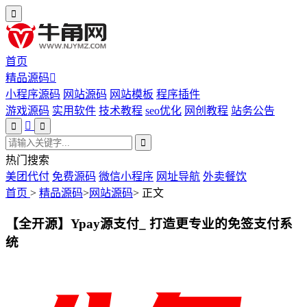
首页
精品源码
小程序源码
网站源码
网站模板
程序插件
游戏源码
实用软件
技术教程
seo优化
网创教程
站务公告
热门搜索
美团代付
免费源码
微信小程序
网址导航
外卖餐饮
首页
>
精品源码
>
网站源码
>
正文
【全开源】Ypay源支付_ 打造更专业的免签支付系
统