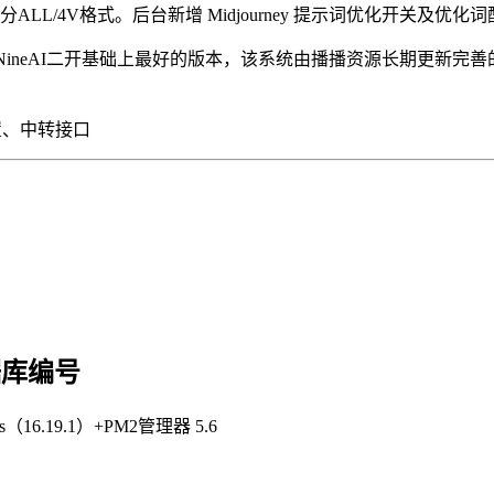
L/4V格式。后台新增 Midjourney 提示词优化开关及优化
NineAI二开基础上最好的版本，该系统由播播资源长期更新
设置、中转接口
据库编号
js（16.19.1）+PM2管理器 5.6