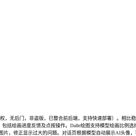
b 应用（免授权，无后门，非盗版，已整合前后端，支持快速部署）。
 绘图功能，包括绘画进度反馈及点按操作。Dalle绘图支持模型绘画
返回图片，修正显示过大的问题。对话页根据模型自动展示AI头