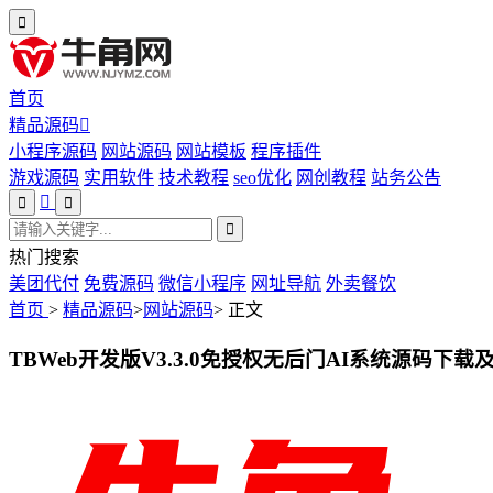
首页
精品源码
小程序源码
网站源码
网站模板
程序插件
游戏源码
实用软件
技术教程
seo优化
网创教程
站务公告
热门搜索
美团代付
免费源码
微信小程序
网址导航
外卖餐饮
首页
>
精品源码
>
网站源码
>
正文
TBWeb开发版V3.3.0免授权无后门AI系统源码下