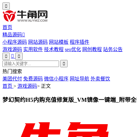
首页
精品源码
小程序源码
网站源码
网站模板
程序插件
游戏源码
实用软件
技术教程
seo优化
网创教程
站务公告
热门搜索
美团代付
免费源码
微信小程序
网址导航
外卖餐饮
首页
>
游戏源码
>
正文
梦幻契约H5内购充值修复版_VM镜像一键端_附带