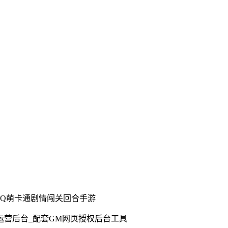
通Q萌卡通剧情闯关回合手游
M总运营后台_配套GM网页授权后台工具