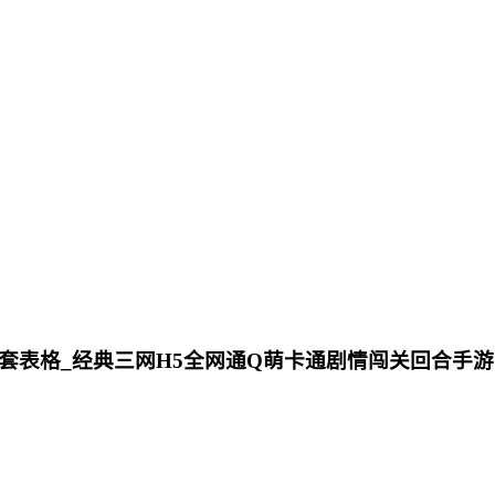
全套表格_经典三网H5全网通Q萌卡通剧情闯关回合手游