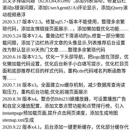
页文字排版问题（h2,h3,h4,h5,em）,添加列表滑动，修复边栏
滚动js错误问题，添加UserAgent(UA)评论显示，添加jQuery滚
动视频悬浮
2020.5.17 版本V2.3。修复sql5.7+版本不能使用，整理多余繁
琐代码，添加友情链接页面展示…，添加懒加载优化功能……
2020.5.24 版本V2.4。重做边栏下滑滚动的js,修复一部分懒加
载问题，添加了边栏热评文章的头像显示,列表推荐后台设置
改为默认显示30天热门文章……整理多余繁琐代码
2020.6.16 版本V2.5。优化一下头部导航，把logo放在顶部，优
化懒加载代码设置，优化后台新手小白填写提示，优化栏目页
面和底部推荐栏目的样式代码，重构cdn代码域名判断函数等
等……
2020.7.16 版本x3。全面建立txt缓存机制，减少数据库查询读
取压力，重构后台功能,优化前端页面展示
2020.8.30 版本x4。整合仿Bibi233娘播放器，可设置播放广告
和自定义播放配置，添加文章点赞功能和点赞排行榜，引入
instantpage预加载页面,提升点击网页速度，添加生成地图
sitemap.xml生成
2020.9.22 版本x4.1。后台添加一键更新缓存，优化部分缓存代