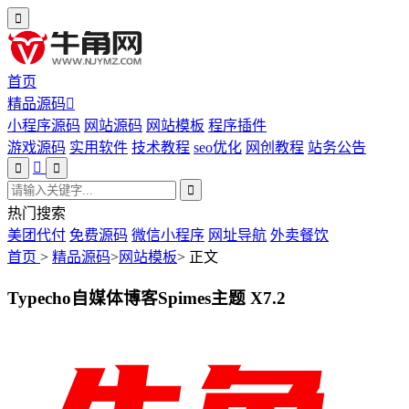
首页
精品源码
小程序源码
网站源码
网站模板
程序插件
游戏源码
实用软件
技术教程
seo优化
网创教程
站务公告
热门搜索
美团代付
免费源码
微信小程序
网址导航
外卖餐饮
首页
>
精品源码
>
网站模板
>
正文
Typecho自媒体博客Spimes主题 X7.2