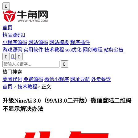
首页
精品源码
小程序源码
网站源码
网站模板
程序插件
游戏源码
实用软件
技术教程
seo优化
网创教程
站务公告
热门搜索
美团代付
免费源码
微信小程序
网址导航
外卖餐饮
首页
>
技术教程
>
正文
升级NineAi 3.0（99AI3.0二开版）微信登陆二维码
不显示解决办法