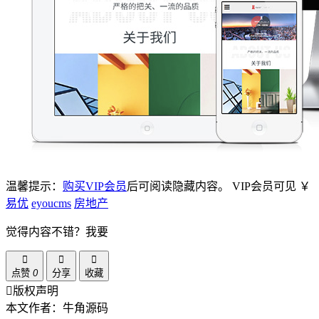
温馨提示：
购买VIP会员
后可阅读隐藏内容。
VIP会员可见
￥
易优
eyoucms
房地产
觉得内容不错？我要
点赞
0
分享
收藏
版权声明
本文作者：牛角源码