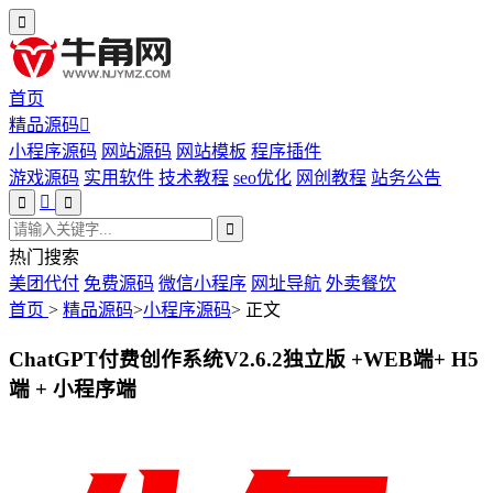
首页
精品源码
小程序源码
网站源码
网站模板
程序插件
游戏源码
实用软件
技术教程
seo优化
网创教程
站务公告
热门搜索
美团代付
免费源码
微信小程序
网址导航
外卖餐饮
首页
>
精品源码
>
小程序源码
>
正文
ChatGPT付费创作系统V2.6.2独立版 +WEB端+ H5
端 + 小程序端