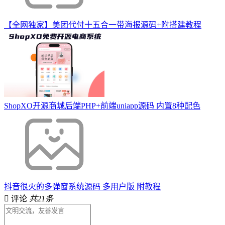
【全网独家】美团代付十五合一带海报源码+附搭建教程
ShopXO开源商城后端PHP+前端uniapp源码 内置8种配色
抖音很火的多弹窗系统源码 多用户版 附教程
评论
共21条