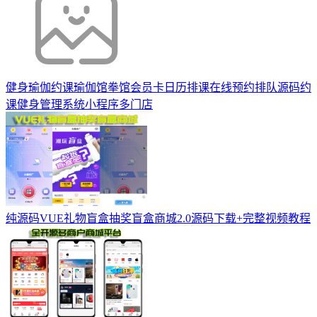
健身瑜伽约课瑜伽馆拳馆会员卡日历排课在线预约排队源码约
课健身管理系统小程序多门店
纯源码VUE礼物盲盒抽奖盲盒商城2.0源码下载+完整视频教程