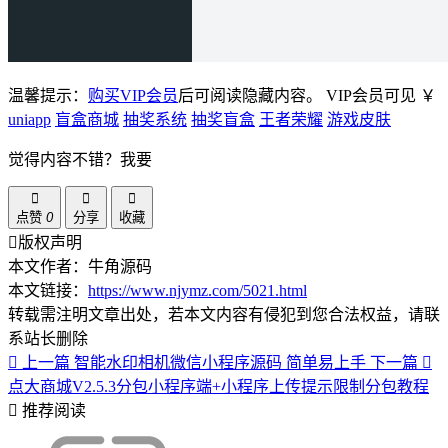
温馨提示：
购买VIP会员
后可阅读隐藏内容。
VIP会员可见
￥
uniapp
盲盒商城
抽奖系统
抽奖盲盒
王者荣耀
游戏皮肤
觉得内容不错？我要
点赞
0
分享
收藏
版权声明
本文作者：牛角源码
本文链接：
https://www.njymz.com/5021.html
转载需注明文章出处，若本文内容有侵犯到您合法权益，请联
系站长删除
上一篇
智能水印相机微信小程序源码 简单易上手
下一篇
点大商城V2.5.3分包小程序端+小程序上传提示限制分包教程
推荐阅读