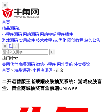
首页
精品源码
小程序源码
网站源码
网站模板
程序插件
游戏源码
实用软件
技术教程
seo优化
网创教程
站务公告
热门搜索
美团代付
免费源码
微信小程序
网址导航
外卖餐饮
首页
>
精品源码
>
小程序源码
>
正文
二开运营版王者荣耀皮肤抽奖系统：游戏皮肤盲
盒、盲盒商城抽奖盲盒前端UNIAPP