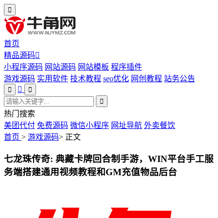
首页
精品源码
小程序源码
网站源码
网站模板
程序插件
游戏源码
实用软件
技术教程
seo优化
网创教程
站务公告
热门搜索
美团代付
免费源码
微信小程序
网址导航
外卖餐饮
首页
>
游戏源码
>
正文
七龙珠传奇: 典藏卡牌回合制手游，WIN平台手工服
务端搭建通用视频教程和GM充值物品后台