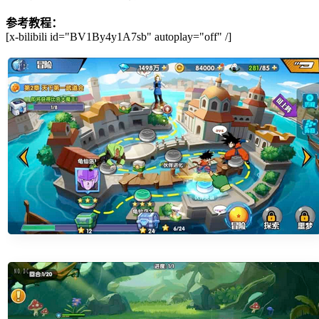
参考教程：
[x-bilibili id="BV1By4y1A7sb" autoplay="off" /]