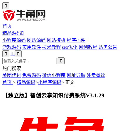
首页
精品源码
小程序源码
网站源码
网站模板
程序插件
游戏源码
实用软件
技术教程
seo优化
网创教程
站务公告
热门搜索
美团代付
免费源码
微信小程序
网址导航
外卖餐饮
首页
>
精品源码
>
小程序源码
>
正文
【独立版】智创云享知识付费系统V3.1.29