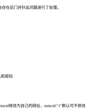
会存在后门并针此问题进行了处理。
名和密码
s或uniacid修改为自己的网址，uniacid:"1"默认可不修改