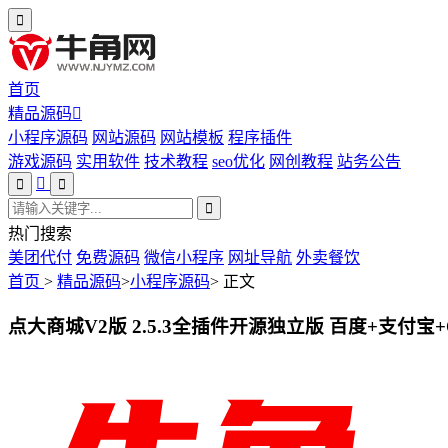
首页
精品源码
小程序源码
网站源码
网站模板
程序插件
游戏源码
实用软件
技术教程
seo优化
网创教程
站务公告
热门搜索
美团代付
免费源码
微信小程序
网址导航
外卖餐饮
首页
>
精品源码
>
小程序源码
>
正文
点大商城V2版 2.5.3全插件开源独立版 百度+支付宝+