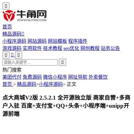
首页
精品源码
小程序源码
网站源码
网站模板
程序插件
游戏源码
实用软件
技术教程
seo优化
网创教程
站务公告
热门搜索
美团代付
免费源码
微信小程序
网址导航
外卖餐饮
首页
>
精品源码
>
小程序源码
>
正文
点大商城V2版 2.5.2.1 全开源独立版 商家自营+多商
户入驻 百度+支付宝+QQ+头条+小程序端+unipp开
源前端