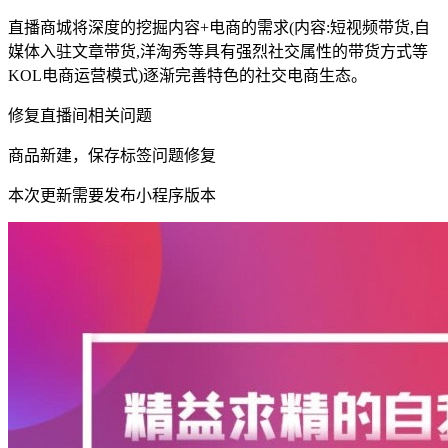
直播商城将深度的挖掘内容+电商的需求(内容:短视频带货,自
媒体入驻文章带货,洋淘秀等具有强烈社交属性的带货方式等
KOL电商运营模式)逐渐完善特色的社交电商生态。
修复直播间相关问题
商品新建，保存标签问题修复
本次更新需要发布小程序版本