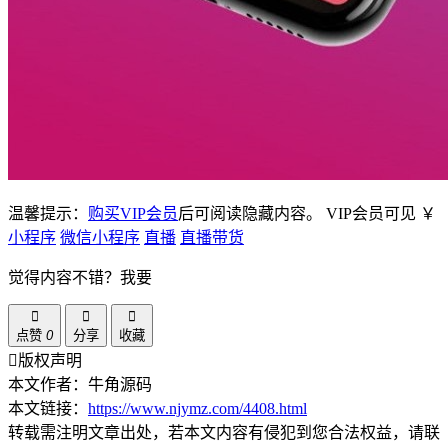
温馨提示：
购买VIP会员
后可阅读隐藏内容。
VIP会员可见
￥
小程序
微信小程序
直播
直播带货
觉得内容不错？我要
点赞
0
分享
收藏
版权声明
本文作者：牛角源码
本文链接：
https://www.njymz.com/4408.html
转载需注明文章出处，若本文内容有侵犯到您合法权益，请联