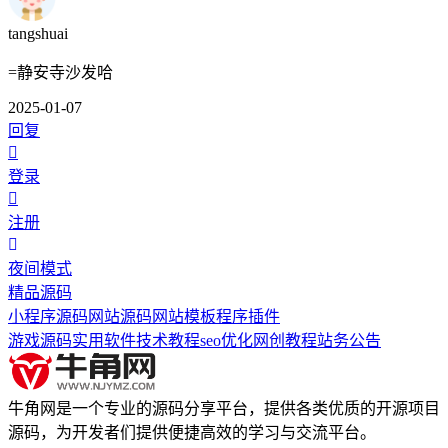
tangshuai
=静安寺沙发哈
2025-01-07
回复
登录
注册
夜间模式
精品源码
小程序源码
网站源码
网站模板
程序插件
游戏源码
实用软件
技术教程
seo优化
网创教程
站务公告
牛角网是一个专业的源码分享平台，提供各类优质的开源项目
源码，为开发者们提供便捷高效的学习与交流平台。