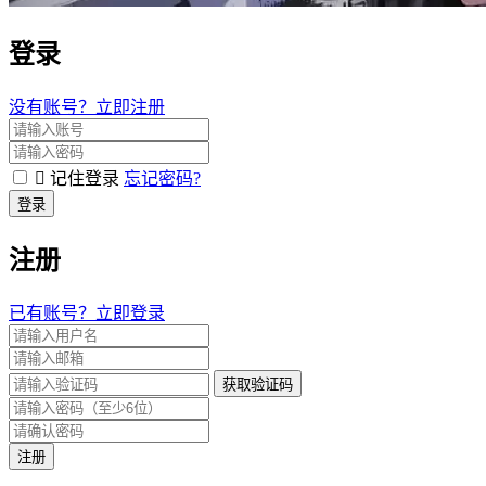
登录
没有账号？立即注册
记住登录
忘记密码?
登录
注册
已有账号？立即登录
获取验证码
注册