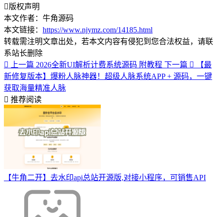
版权声明
本文作者：牛角源码
本文链接：
https://www.njymz.com/14185.html
转载需注明文章出处，若本文内容有侵犯到您合法权益，请联
系站长删除
上一篇
2026全新UI解析计费系统源码 附教程
下一篇
【最
新修复版本】爆粉人脉神器！超级人脉系统APP + 源码，一键
获取海量精准人脉
推荐阅读
【牛角二开】去水印api总站开源版,对接小程序，可销售API