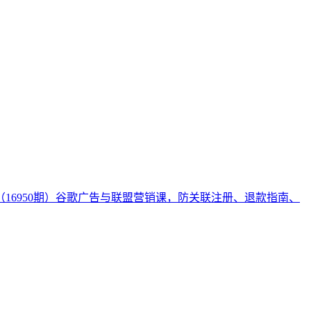
（16950期）谷歌广告与联盟营销课，防关联注册、退款指南、