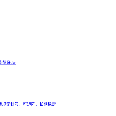
能躺赚2w
无违规无封号，可矩阵，长期稳定