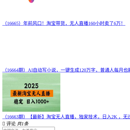
（16665）年前风口！淘宝带货，无人直播160小时卖了6万！
（16664期）AI自动写小说，一键生成120万字，普通人每月也
（16663期）【最新】淘宝无人直播，独家技术，日入2K ，
评论
共1条