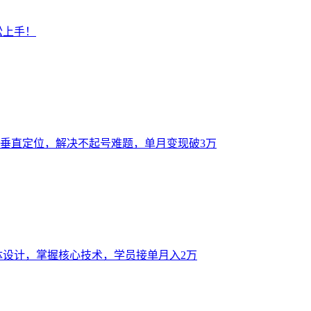
松上手！
、垂直定位，解决不起号难题，单月变现破3万
能体设计，掌握核心技术，学员接单月入2万