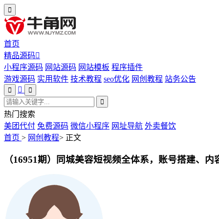
首页
精品源码
小程序源码
网站源码
网站模板
程序插件
游戏源码
实用软件
技术教程
seo优化
网创教程
站务公告
热门搜索
美团代付
免费源码
微信小程序
网址导航
外卖餐饮
首页
>
网创教程
>
正文
（16951期）同城美容短视频全体系，账号搭建、内