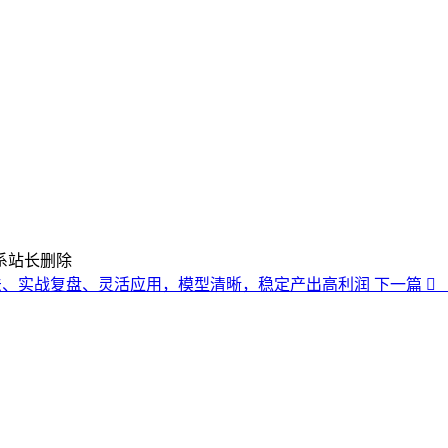
系站长删除
打法、实战复盘、灵活应用，模型清晰，稳定产出高利润
下一篇