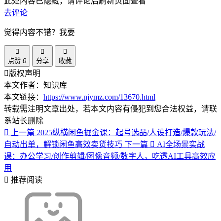
此处内容已隐藏，请评论后刷新页面查看
去评论
觉得内容不错？我要
点赞
0
分享
收藏
版权声明
本文作者：知识库
本文链接：
https://www.njymz.com/13670.html
转载需注明文章出处，若本文内容有侵犯到您合法权益，请联
系站长删除
上一篇
2025纵横闲鱼掘金课：起号选品/人设打造/爆款玩法/
自动出单，解锁闲鱼高效卖货技巧
下一篇
AI全场景实战
课：办公学习/创作剪辑/图像音频/数字人，吃透AI工具高效应
用
推荐阅读