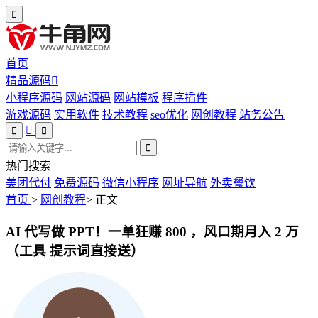
首页
精品源码
小程序源码
网站源码
网站模板
程序插件
游戏源码
实用软件
技术教程
seo优化
网创教程
站务公告
热门搜索
美团代付
免费源码
微信小程序
网址导航
外卖餐饮
首页
>
网创教程
>
正文
AI 代写做 PPT！一单狂赚 800 ，风口期月入 2 万
（工具 提示词直接送）