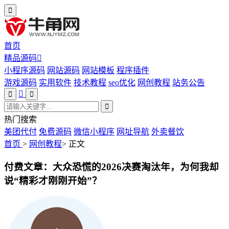
首页
精品源码
小程序源码
网站源码
网站模板
程序插件
游戏源码
实用软件
技术教程
seo优化
网创教程
站务公告
热门搜索
美团代付
免费源码
微信小程序
网址导航
外卖餐饮
首页
>
网创教程
>
正文
付费文章：大众恐慌的2026决赛淘汰年，为何我却
说“精彩才刚刚开始”？