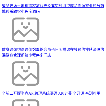
智慧农场土地租赁家禽认养众筹实时监控商品溯源农业积分商
城秒杀助农小程序源码
健身瑜伽约课瑜伽馆拳馆会员卡日历排课在线预约排队源码约
课健身管理系统小程序多门店
全新二开版半点API管理系统源码 API计费 全开源 亲测可用