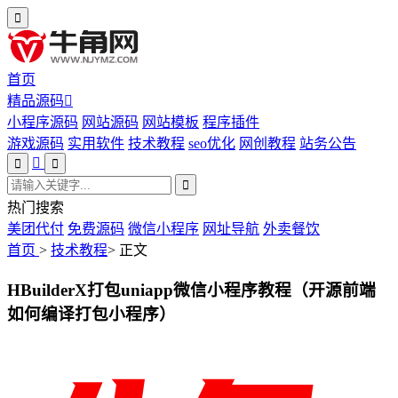
首页
精品源码
小程序源码
网站源码
网站模板
程序插件
游戏源码
实用软件
技术教程
seo优化
网创教程
站务公告
热门搜索
美团代付
免费源码
微信小程序
网址导航
外卖餐饮
首页
>
技术教程
>
正文
HBuilderX打包uniapp微信小程序教程（开源前端
如何编译打包小程序）