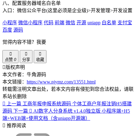
八、配置服务器域名白名单
入口：微信公众平台(这里必须是企业级)>开发管理>开发设置
小程序
微信小程序
代码
前端
微信
开源
uniapp
白名单
支付宝
百度
源码
觉得内容不错？我要
点赞
0
分享
收藏
版权声明
本文作者：牛角源码
本文链接：
https://www.njymz.com/13551.html
转载需注明文章出处，若本文内容有侵犯到您合法权益，请联
系站长删除
上一篇
工商年报申报系统源码 个体工商户年报注销H5搭建
源码
下一篇
AI数字人分身系统 v1.4.0独立版 小程序端+H5
端+WEB端+使用文档（含uniapp开源端）
推荐阅读