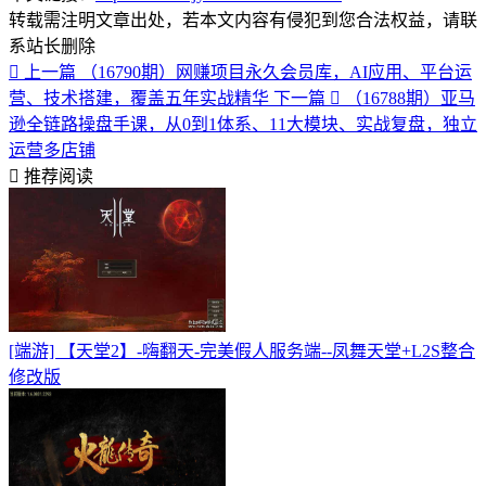
转载需注明文章出处，若本文内容有侵犯到您合法权益，请联
系站长删除
上一篇
（16790期）网赚项目永久会员库，AI应用、平台运
营、技术搭建，覆盖五年实战精华
下一篇
（16788期）亚马
逊全链路操盘手课，从0到1体系、11大模块、实战复盘，独立
运营多店铺
推荐阅读
[端游] 【天堂2】-嗨翻天-完美假人服务端--凤舞天堂+L2S整合
修改版