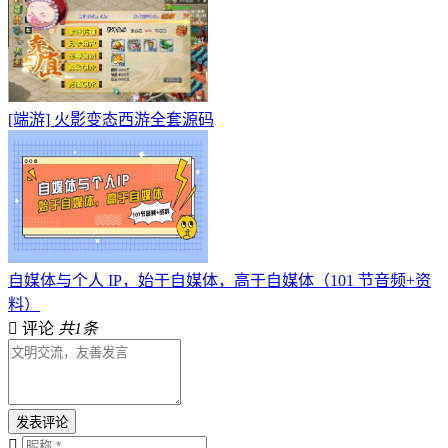
[端游] 火影变态西游全套源码
自媒体与个人 IP，始于自媒体，高于自媒体（101 节音频+资
料）
评论
共1条
发表评论