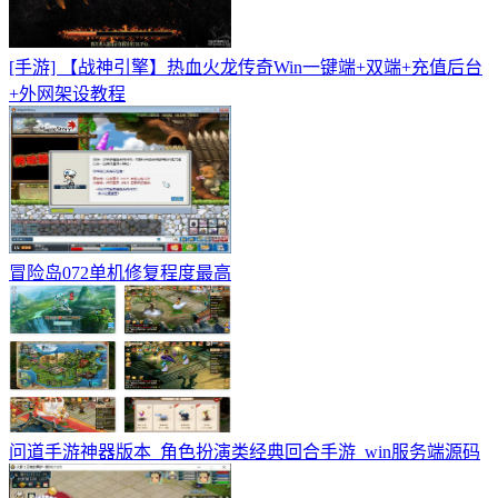
[手游] 【战神引擎】热血火龙传奇Win一键端+双端+充值后台
+外网架设教程
冒险岛072单机修复程度最高
问道手游神器版本_角色扮演类经典回合手游_win服务端源码