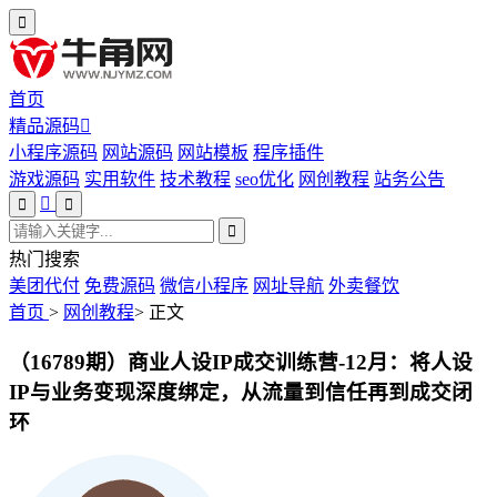
首页
精品源码
小程序源码
网站源码
网站模板
程序插件
游戏源码
实用软件
技术教程
seo优化
网创教程
站务公告
热门搜索
美团代付
免费源码
微信小程序
网址导航
外卖餐饮
首页
>
网创教程
>
正文
（16789期）商业人设IP成交训练营-12月：将人设
IP与业务变现深度绑定，从流量到信任再到成交闭
环