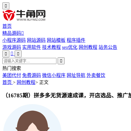
首页
精品源码
小程序源码
网站源码
网站模板
程序插件
游戏源码
实用软件
技术教程
seo优化
网创教程
站务公告
热门搜索
美团代付
免费源码
微信小程序
网址导航
外卖餐饮
首页
>
网创教程
>
正文
（16785期）拼多多无货源速成课，开店选品、推广