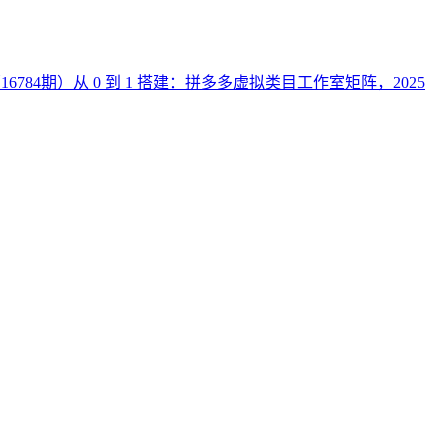
16784期）从 0 到 1 搭建：拼多多虚拟类目工作室矩阵，2025