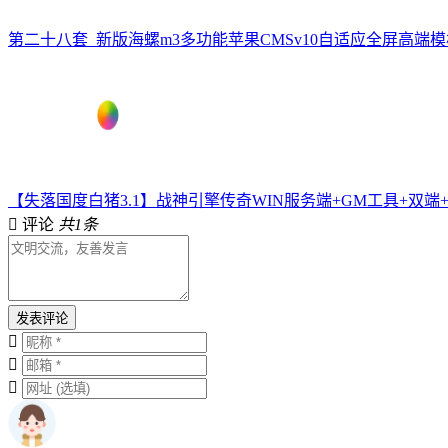
第二十八套_新版海螺m3多功能苹果CMSv10自适应全屏高端模
【失落国度白猪3.1】战神引擎传奇WIN服务端+GM工具+双端
评论
共1条
发表评论