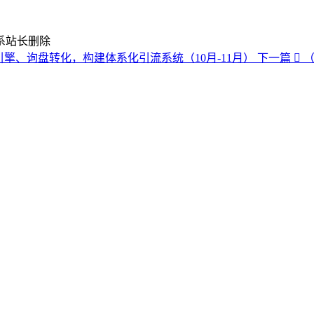
系站长删除
引擎、询盘转化，构建体系化引流系统（10月-11月）
下一篇
（