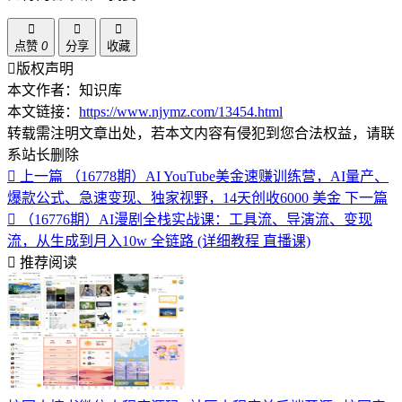
点赞
0
分享
收藏
版权声明
本文作者：知识库
本文链接：
https://www.njymz.com/13454.html
转载需注明文章出处，若本文内容有侵犯到您合法权益，请联
系站长删除
上一篇
（16778期）AI YouTube美金速赚训练营，AI量产、
爆款公式、急速变现、独家视野，14天创收6000 美金
下一篇
（16776期）AI漫剧全栈实战课：工具流、导演流、变现
流，从生成到月入10w 全链路 (详细教程 直播课)
推荐阅读