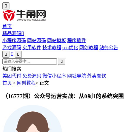
首页
精品源码
小程序源码
网站源码
网站模板
程序插件
游戏源码
实用软件
技术教程
seo优化
网创教程
站务公告
热门搜索
美团代付
免费源码
微信小程序
网址导航
外卖餐饮
首页
>
网创教程
>
正文
（16777期）公众号运营实战：从0到1的系统突围