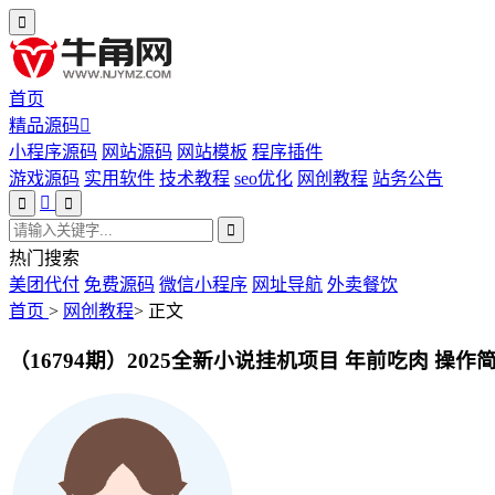
首页
精品源码
小程序源码
网站源码
网站模板
程序插件
游戏源码
实用软件
技术教程
seo优化
网创教程
站务公告
热门搜索
美团代付
免费源码
微信小程序
网址导航
外卖餐饮
首页
>
网创教程
>
正文
（16794期）2025全新小说挂机项目 年前吃肉 操