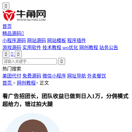
首页
精品源码
小程序源码
网站源码
网站模板
程序插件
游戏源码
实用软件
技术教程
seo优化
网创教程
站务公告
热门搜索
美团代付
免费源码
微信小程序
网址导航
外卖餐饮
首页
>
网创教程
>
正文
看广告招团长，团队收益已做到日入1万，分佣模式
超给力，错过拍大腿