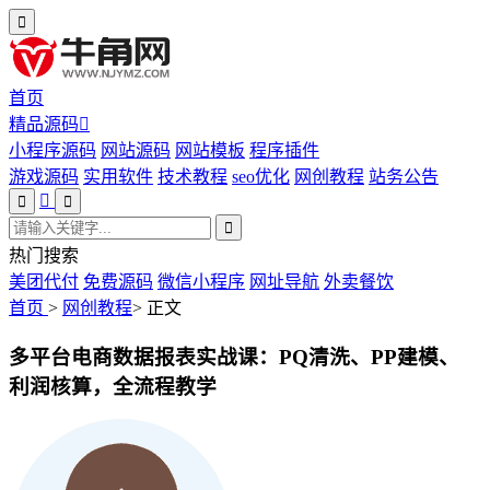
首页
精品源码
小程序源码
网站源码
网站模板
程序插件
游戏源码
实用软件
技术教程
seo优化
网创教程
站务公告
热门搜索
美团代付
免费源码
微信小程序
网址导航
外卖餐饮
首页
>
网创教程
>
正文
多平台电商数据报表实战课：PQ清洗、PP建模、
利润核算，全流程教学