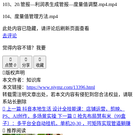
103、20.管报—利润表生成管报—度量值调整.mp4.mp4
104、度量值管理方法.mp4
此处内容已隐藏，请评论后刷新页面查看
去评论
觉得内容不错？我要
点赞
0
分享
收藏
版权声明
本文作者：知识库
本文链接：
https://www.njymz.com/13396.html
转载需注明文章出处，若本文内容有侵犯到您合法权益，请联
系站长删除
上一篇
抖音本地生活 设计全技能课：店铺运营，剪映、
PS、AI创作，多场景实操
下一篇
抢先布局慧有米（99盒
子）：多平台全自动挂机，单机20-30 ，可矩阵实现管道躺赚
推荐阅读