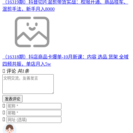
（16319期）抖音切片混剪带货实战：权限开通、商品挂车、
混剪手法，新手月入8000
（16318期）抖店商品卡爆单-10月新课：内容 选品 货架 全域
四频共振，单店月入5w
评论
共1条
发表评论