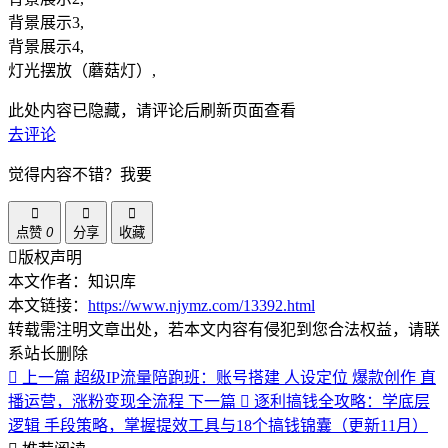
背景展示3,
背景展示4,
灯光摆放（蘑菇灯）,
此处内容已隐藏，请评论后刷新页面查看
去评论
觉得内容不错？我要
点赞
0
分享
收藏
版权声明
本文作者：知识库
本文链接：
https://www.njymz.com/13392.html
转载需注明文章出处，若本文内容有侵犯到您合法权益，请联
系站长删除
上一篇
超级IP流量陪跑班：账号搭建 人设定位 爆款创作 直
播运营，涨粉变现全流程
下一篇
逐利搞钱全攻略：学底层
逻辑 手段策略，掌握提效工具与18个搞钱锦囊（更新11月）