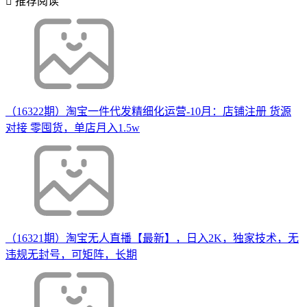
推荐阅读
（16322期）淘宝一件代发精细化运营-10月：店铺注册 货源
对接 零囤货，单店月入1.5w
（16321期）淘宝无人直播【最新】，日入2K，独家技术，无
违规无封号，可矩阵，长期