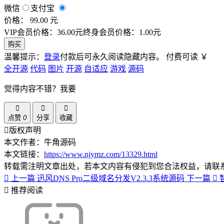
微信
支付宝
价格： 99.00 元
VIP会员价格：36.00元
终身会员价格：1.00元
购买
温馨提示：
登录
付款后可永久阅读隐藏内容。
付费可读
￥
全开源
代码
图片
开源
自适应
游戏
源码
觉得内容不错？我要
点赞
0
分享
收藏
版权声明
本文作者：牛角源码
本文链接：
https://www.njymz.com/13329.html
转载需注明文章出处，若本文内容有侵犯到您合法权益，请联
上一篇
迅风DNS Pro二级域名分发V2.3.3系统源码
下一篇
推荐阅读