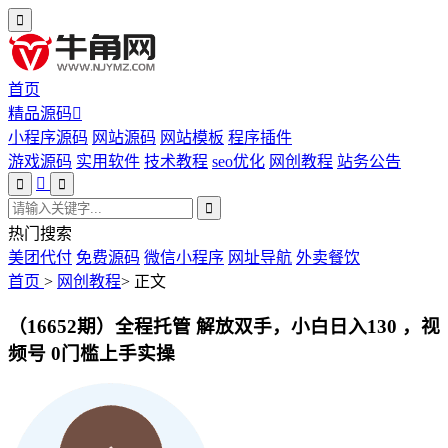
首页
精品源码
小程序源码
网站源码
网站模板
程序插件
游戏源码
实用软件
技术教程
seo优化
网创教程
站务公告
热门搜索
美团代付
免费源码
微信小程序
网址导航
外卖餐饮
首页
>
网创教程
>
正文
（16652期）全程托管 解放双手，小白日入130 ，视
频号 0门槛上手实操