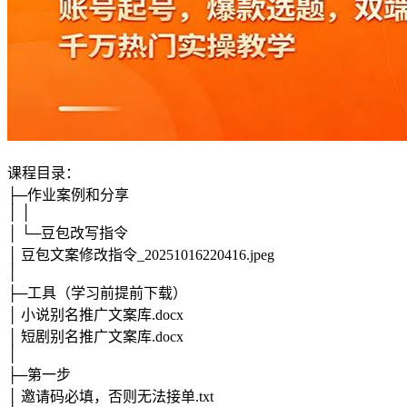
课程目录：
├─作业案例和分享
│ │
│ └─豆包改写指令
│ 豆包文案修改指令_20251016220416.jpeg
│
├─工具（学习前提前下载）
│ 小说别名推广文案库.docx
│ 短剧别名推广文案库.docx
│
├─第一步
│ 邀请码必填，否则无法接单.txt