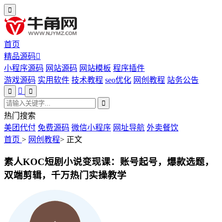
首页
精品源码
小程序源码
网站源码
网站模板
程序插件
游戏源码
实用软件
技术教程
seo优化
网创教程
站务公告
热门搜索
美团代付
免费源码
微信小程序
网址导航
外卖餐饮
首页
>
网创教程
>
正文
素人KOC短剧小说变现课：账号起号，爆款选题，
双端剪辑，千万热门实操教学