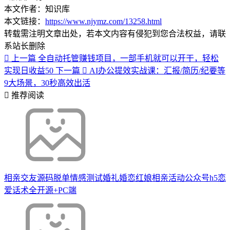
本文作者：知识库
本文链接：
https://www.njymz.com/13258.html
转载需注明文章出处，若本文内容有侵犯到您合法权益，请联
系站长删除
上一篇
全自动托管赚钱项目，一部手机就可以开干，轻松
实现日收益50
下一篇
AI办公提效实战课：汇报/简历/纪要等
9大场景，30秒高效出活
推荐阅读
相亲交友源码脱单情感测试婚礼婚恋红娘相亲活动公众号h5恋
爱话术全开源+PC端