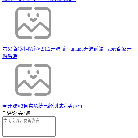
萤火商城小程序V2.1.2开源版 + uniapp开源前端 +store商家开
源后端
全开源V3盲盒系统已经测试完美运行
评论
共1条