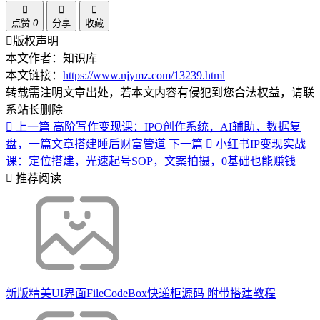
点赞
0
分享
收藏
版权声明
本文作者：知识库
本文链接：
https://www.njymz.com/13239.html
转载需注明文章出处，若本文内容有侵犯到您合法权益，请联
系站长删除
上一篇
高阶写作变现课：IPO创作系统，AI辅助，数据复
盘，一篇文章搭建睡后财富管道
下一篇
小红书IP变现实战
课：定位搭建，光速起号SOP，文案拍摄，0基础也能赚钱
推荐阅读
新版精美UI界面FileCodeBox快递柜源码 附带搭建教程