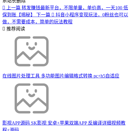
系站长删除
上一篇
转发賺钱最新平台，不限单量，单价高，一天100 低
保到账【揭秘】
下一篇
抖音小程序变现玩法，0粉丝也可以
做，不需要成本，简单的玩法教程
推荐阅读
在线图片处理工具 多功能图片编辑格式转换 pc+h5自适应
影视APP源码 SK影视 安卓+苹果双端APP 反编译详细视频教
程+源码