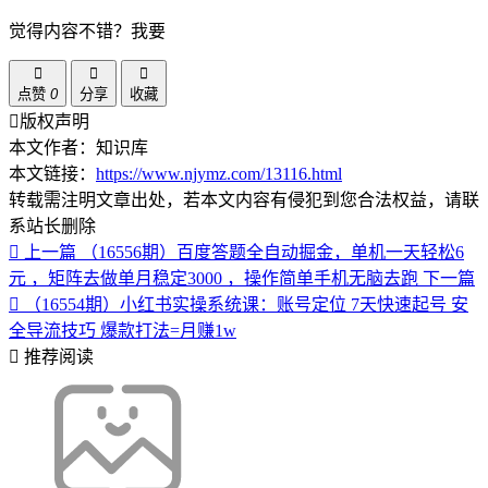
觉得内容不错？我要
点赞
0
分享
收藏
版权声明
本文作者：知识库
本文链接：
https://www.njymz.com/13116.html
转载需注明文章出处，若本文内容有侵犯到您合法权益，请联
系站长删除
上一篇
（16556期）百度答题全自动掘金，单机一天轻松6
元 ，矩阵去做单月稳定3000 ，操作简单手机无脑去跑
下一篇
（16554期）小红书实操系统课：账号定位 7天快速起号 安
全导流技巧 爆款打法=月赚1w
推荐阅读