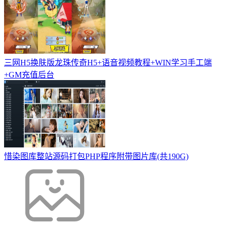
三网H5换肤版龙珠传奇H5+语音视频教程+WIN学习手工端
+GM充值后台
惜染图库整站源码打包PHP程序附带图片库(共190G)