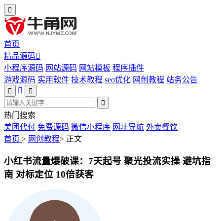
首页
精品源码
小程序源码
网站源码
网站模板
程序插件
游戏源码
实用软件
技术教程
seo优化
网创教程
站务公告
热门搜索
美团代付
免费源码
微信小程序
网址导航
外卖餐饮
首页
>
网创教程
>
正文
小红书流量爆破课：7天起号 聚光投流实操 避坑指
南 对标定位 10倍获客