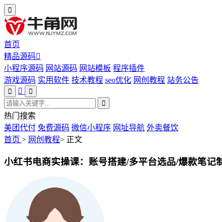
首页
精品源码
小程序源码
网站源码
网站模板
程序插件
游戏源码
实用软件
技术教程
seo优化
网创教程
站务公告
热门搜索
美团代付
免费源码
微信小程序
网址导航
外卖餐饮
首页
>
网创教程
>
正文
小红书电商实操课：账号搭建/多平台选品/爆款笔记制