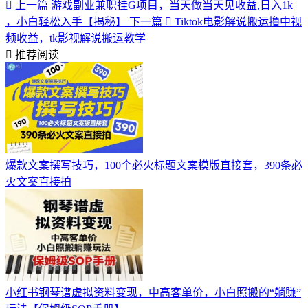
上一篇
游戏副业兼职挂G项目，当天做当天见收益,日入1k
，小白轻松入手【揭秘】
下一篇
Tiktok电影解说搬运撸中视
频收益，tk影视解说搬运教学
推荐阅读
爆款文案撰写技巧，100个必火标题文案模版直接套，390条必
火文案直接拍
小红书钢琴谱虚拟资料变现，中高客单价，小白照搬的“躺賺”