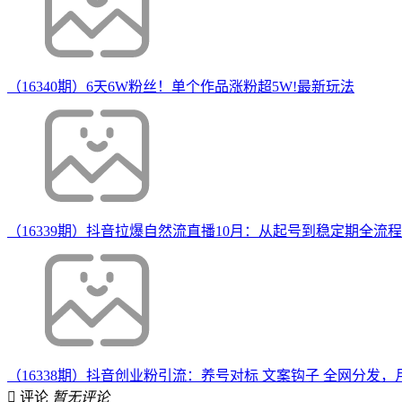
（16340期）6天6W粉丝！单个作品涨粉超5W!最新玩法
（16339期）抖音拉爆自然流直播10月：从起号到稳定期全
（16338期）抖音创业粉引流：养号对标 文案钩子 全网分发，
评论
暂无评论