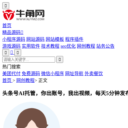
首页
精品源码
小程序源码
网站源码
网站模板
程序插件
游戏源码
实用软件
技术教程
seo优化
网创教程
站务公告
热门搜索
美团代付
免费源码
微信小程序
网址导航
外卖餐饮
首页
>
网创教程
>
正文
头条号AI托管，你出账号，我出视频，每天5分钟发