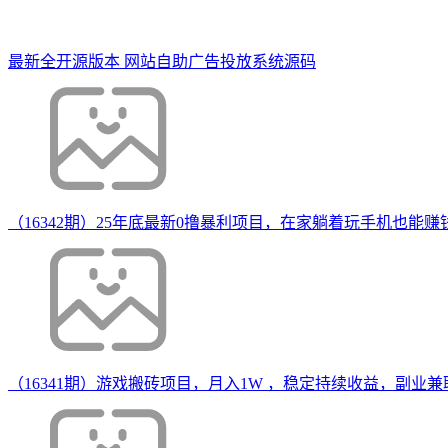
最新全开源版本 网站自助广告投放系统源码
（16342期）25年底最新0撸暴利项目，在家躺着玩手机也能
（16341期）游戏搬砖项目，月入1W ，稳定持续收益，副业