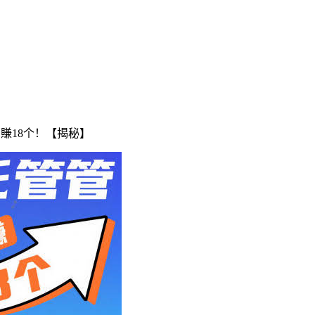
賺18个！【揭秘】