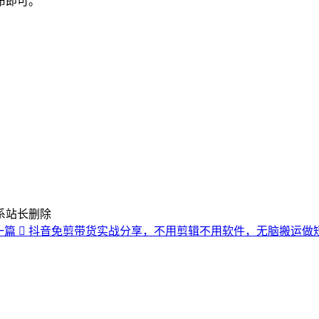
布即可。
系站长删除
一篇
抖音免剪带货实战分享，不用剪辑不用软件，无脑搬运做