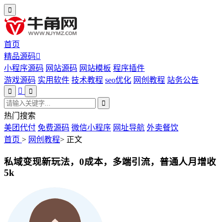
首页
精品源码
小程序源码
网站源码
网站模板
程序插件
游戏源码
实用软件
技术教程
seo优化
网创教程
站务公告
热门搜索
美团代付
免费源码
微信小程序
网址导航
外卖餐饮
首页
>
网创教程
>
正文
私域变现新玩法，0成本，多端引流，普通人月增收
5k