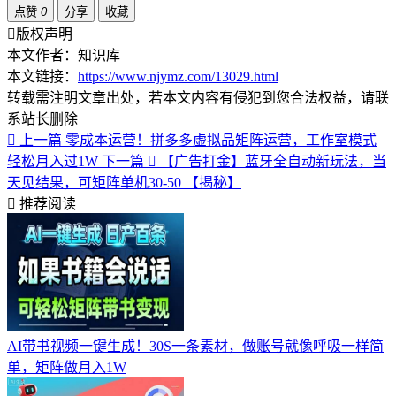
点赞
0
分享
收藏
版权声明
本文作者：知识库
本文链接：
https://www.njymz.com/13029.html
转载需注明文章出处，若本文内容有侵犯到您合法权益，请联
系站长删除
上一篇
零成本运营！拼多多虚拟品矩阵运营，工作室模式
轻松月入过1W
下一篇
【广告打金】蓝牙全自动新玩法，当
天见结果，可矩阵单机30-50 【揭秘】
推荐阅读
AI带书视频一键生成！30S一条素材，做账号就像呼吸一样简
单，矩阵做月入1W