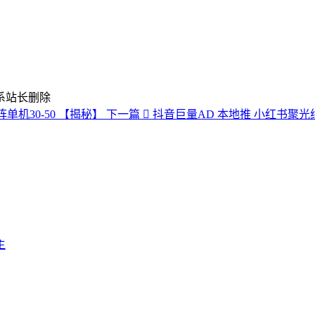
系站长删除
机30-50 【揭秘】
下一篇
抖音巨量AD 本地推 小红书聚
主