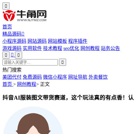
首页
精品源码
小程序源码
网站源码
网站模板
程序插件
游戏源码
实用软件
技术教程
seo优化
网创教程
站务公告
热门搜索
美团代付
免费源码
微信小程序
网址导航
外卖餐饮
首页
>
网创教程
>
正文
抖音AI服装图文带货赛道，这个玩法真的有点香！认